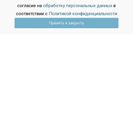
Екатеринбург
согласие на
обработку персональных данных
в
Нижний Новгород
соответствии с
Политикой конфиденциальности
Челябинск
Принять и закрыть
Самара
Омск
Ростов-на-Дону
Показать все города
База обучения
После 9 класса
После 11 класса