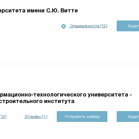
рситета имени С.Ю. Витте
Специальности (12)
Задат
мационно-технологического университета -
строительного института
(12)
Отзывы (1 )
Отправить заявку
Задат