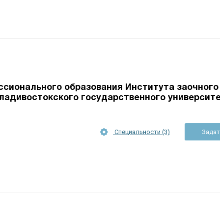
сионального образования Института заочного
ладивостокского государственного университ
Специальности (3)
Задат