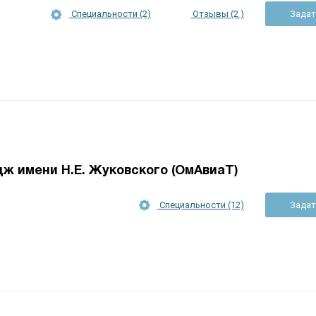
Специальности (2)
Отзывы (2 )
Задат
ж имени Н.Е. Жуковского (ОмАвиаТ)
Специальности (12)
Задат