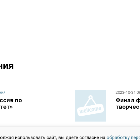
ния
ния
2023-10-31 0
ссия по
Финал ф
тет»
творчес
ния
2025-03-07 1
должая использовать сайт, вы даёте согласие на
обработку пер