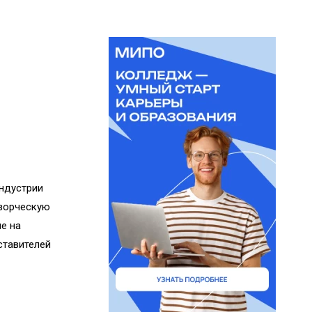
индустрии
творческую
е на
ставителей