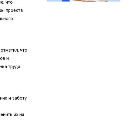
е, что
ры проекта
ешного
отметил, что
ов и
нка труда
ние и заботу
енить их на