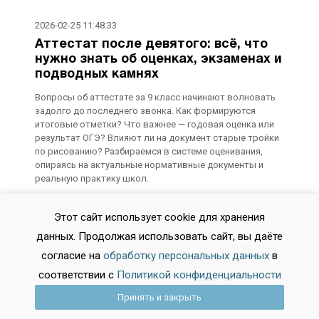
2026-02-25 11:48:33
Аттестат после девятого: всё, что
нужно знать об оценках, экзаменах и
подводных камнях
Вопросы об аттестате за 9 класс начинают волновать
задолго до последнего звонка. Как формируются
итоговые отметки? Что важнее — годовая оценка или
результат ОГЭ? Влияют ли на документ старые тройки
по рисованию? Разбираемся в системе оценивания,
опираясь на актуальные нормативные документы и
реальную практику школ.
Этот сайт использует cookie для хранения
2026-02-18 11:54:25
Из колледжа в университет: новая
данных. Продолжая использовать сайт, вы даёте
реальность поступления-2026. Что
согласие на
обработку персональных данных
в
изменилось и как использовать свой
соответствии с
Политикой конфиденциальности
шанс
Принять и закрыть
Система высшего образования разворачивается лицом
к выпускникам колледжей. Раньше путь «колледж —