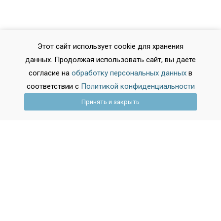
2024-04-18 05:55:55
Новости образования
Этот сайт использует cookie для хранения
В Колледже «Звездный» успешно
данных. Продолжая использовать сайт, вы даёте
прошел чемпионат
согласие на
обработку персональных данных
в
профессионального мастерства
соответствии с
Политикой конфиденциальности
«Абилимпикс» по компетенции
«Банковское дело»
Принять и закрыть
2024-05-17 05:55:05
Новости образования
Международный фестиваль
кондитерского мастерства
«Сладкий май»
2025-09-29 10:15:41
Новости образования
Хабаровск стал образовательным